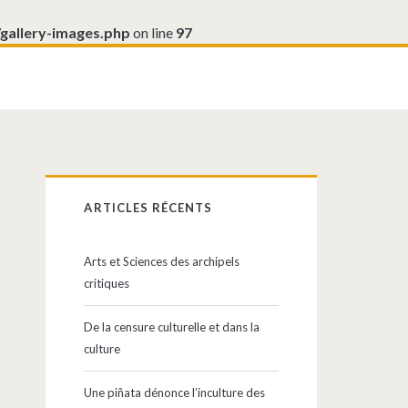
/gallery-images.php
on line
97
Barre
ARTICLES RÉCENTS
latérale
Arts et Sciences des archipels
principale
critiques
De la censure culturelle et dans la
culture
Une piñata dénonce l’inculture des