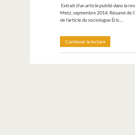
Extrait d’un article publié dans la 
Metz, septembre 2014. Résumé de l’a
de l’article du sociologue Éric…
Réponse
Continuer la lecture
à
la
question
:
Qu’est-
ce
qu’un
spectateur