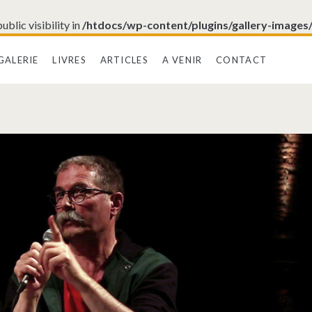
blic visibility in
/htdocs/wp-content/plugins/gallery-images
GALERIE
LIVRES
ARTICLES
A VENIR
CONTACT