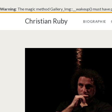
Warning
: The magic method Gallery_Img::__wakeup() must have pu
Christian Ruby
BIOGRAPHIE
Catégorie :
<span>Education
Artistique</span>