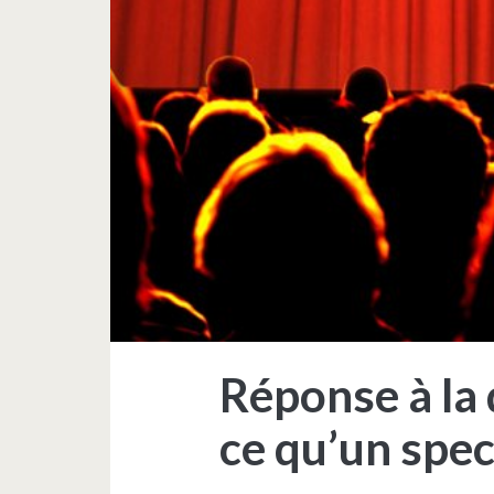
les
lieux
publics
?
Réponse à la 
ce qu’un spec