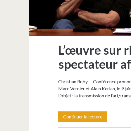
L’œuvre sur ri
spectateur af
Christian Ruby Conférence prononcé
Marc Vernier et Alain Kerlan, le 9 ju
L’objet : la transmission de l’art/tra
L’œuvre
Continuer la lecture
sur