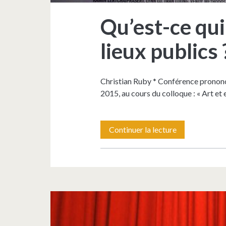
Qu’est-ce qui 
lieux publics 
Christian Ruby * Conférence prononcé
2015, au cours du colloque : « Art et
Qu’est-
Continuer la lecture
ce
qui
fait
art
dans