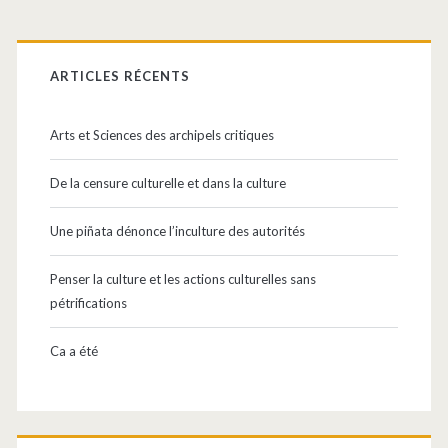
:
Barre
Qu’est-
latérale
ARTICLES RÉCENTS
ce
principale
qu’un
Arts et Sciences des archipels critiques
spectateur
De la censure culturelle et dans la culture
?
Une piñata dénonce l’inculture des autorités
Penser la culture et les actions culturelles sans
pétrifications
Ca a été