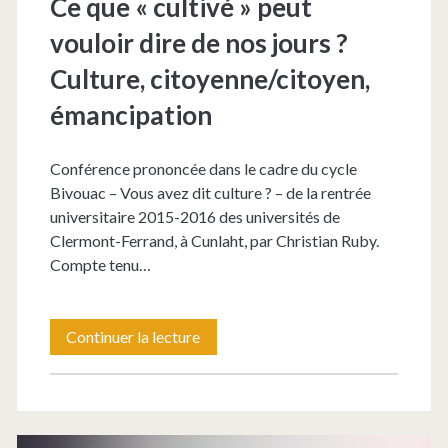
Ce que « cultivé » peut
vouloir dire de nos jours ?
Culture, citoyenne/citoyen,
émancipation
Conférence prononcée dans le cadre du cycle
Bivouac – Vous avez dit culture ? – de la rentrée
universitaire 2015-2016 des universités de
Clermont-Ferrand, à Cunlaht, par Christian Ruby.
Compte tenu…
Ce
Continuer la lecture
que
« cultivé »
peut