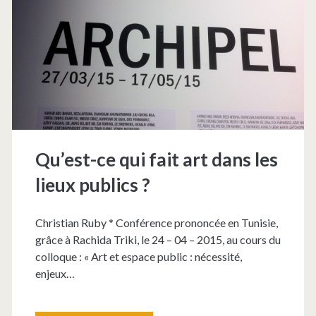
vouloir
dire
de
nos
jours ?
Culture,
Qu’est-ce qui fait art dans les
citoyenne/citoyen,
lieux publics ?
émancipation
Christian Ruby * Conférence prononcée en Tunisie,
grâce à Rachida Triki, le 24 – 04 – 2015, au cours du
colloque : « Art et espace public : nécessité,
enjeux…