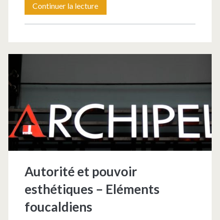
Qu’est-
Continuer la lecture
ce
qui
fait
art
dans
les
lieux
publics
?
Autorité et pouvoir
esthétiques – Eléments
foucaldiens