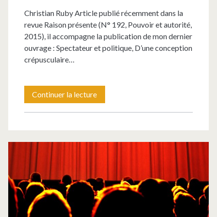
Christian Ruby Article publié récemment dans la
revue Raison présente (N° 192, Pouvoir et autorité,
2015), il accompagne la publication de mon dernier
ouvrage : Spectateur et politique, D’une conception
crépusculaire…
Autorité
Continuer la lecture
et
pouvoir
esthétiques
–
Eléments
foucaldiens