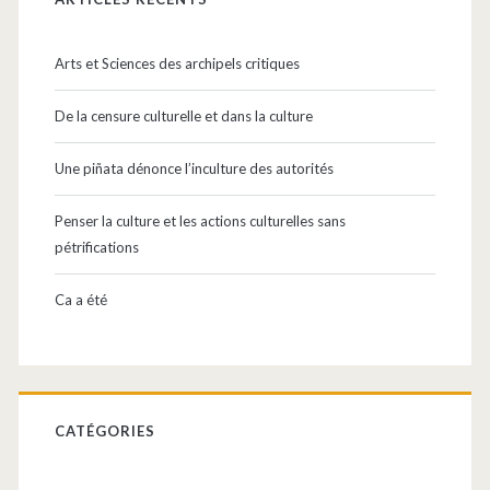
latérale
n’est
principale
perdu
Arts et Sciences des archipels critiques
De la censure culturelle et dans la culture
Une piñata dénonce l’inculture des autorités
Penser la culture et les actions culturelles sans
pétrifications
Ca a été
CATÉGORIES