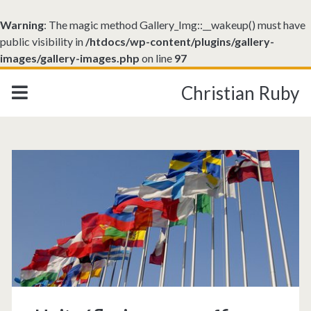
Warning
: The magic method Gallery_Img::__wakeup() must have
public visibility in
/htdocs/wp-content/plugins/gallery-
images/gallery-images.php
on line
97
Christian Ruby
Catégorie :
<span>Exercice
De
Soi</span>