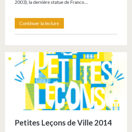
2003), la dernière statue de Franco…
Consentir
Continuer la lecture
à
sa
présence
en
public,
Un
programme
d’étude
de
Petites Leçons de Ville 2014
l’art