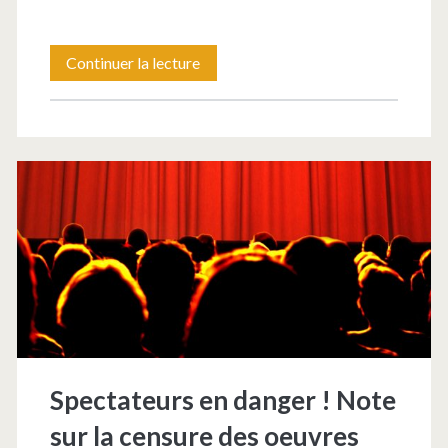
Qu’est-
Continuer la lecture
ce
qui
fait
art
dans
les
lieux
publics
?
Spectateurs en danger ! Note
sur la censure des oeuvres