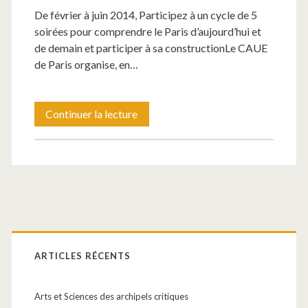
De février à juin 2014, Participez à un cycle de 5
dans
soirées pour comprendre le Paris d’aujourd’hui et
la
de demain et participer à sa constructionLe CAUE
de Paris organise, en…
ville
?
Petites
Continuer la lecture
Leçons
de
Ville
2014
Barre
latérale
ARTICLES RÉCENTS
principale
Arts et Sciences des archipels critiques