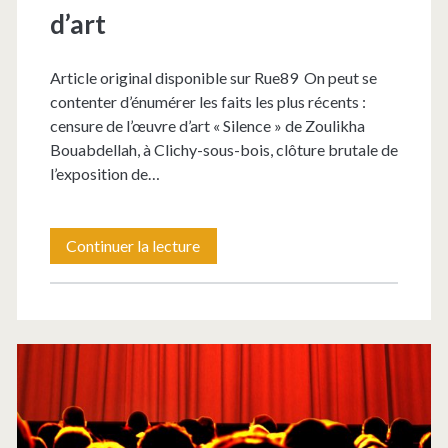
d’art
Article original disponible sur Rue89 On peut se
contenter d’énumérer les faits les plus récents :
censure de l’œuvre d’art « Silence » de Zoulikha
Bouabdellah, à Clichy-sous-bois, clôture brutale de
l’exposition de…
Spectateurs
Continuer la lecture
en
danger
!
Note
sur