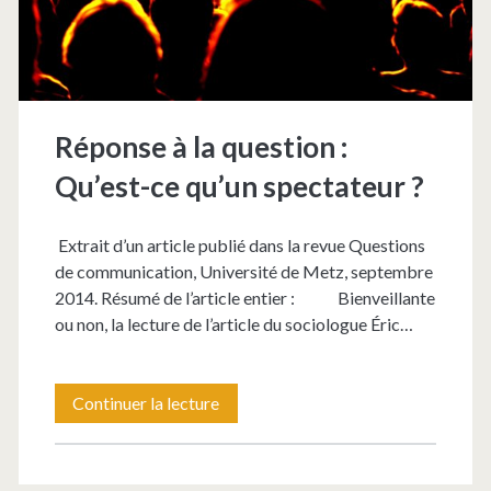
la
censure
des
oeuvres
Réponse à la question :
d’art
Qu’est-ce qu’un spectateur ?
Extrait d’un article publié dans la revue Questions
de communication, Université de Metz, septembre
2014. Résumé de l’article entier : Bienveillante
ou non, la lecture de l’article du sociologue Éric…
Réponse
Continuer la lecture
à
la