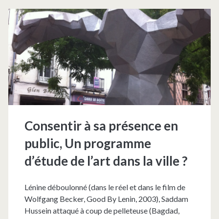
question
:
Qu’est-
ce
qu’un
spectateur
?
Consentir à sa présence en
public, Un programme
d’étude de l’art dans la ville ?
Lénine déboulonné (dans le réel et dans le film de
Wolfgang Becker, Good By Lenin, 2003), Saddam
Hussein attaqué à coup de pelleteuse (Bagdad,