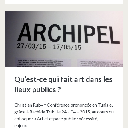
rien
et
le
spectateur
affirmatif
(1)
Qu’est-ce qui fait art dans les
lieux publics ?
Christian Ruby * Conférence prononcée en Tunisie,
grâce à Rachida Triki, le 24 – 04 – 2015, au cours du
colloque : « Art et espace public : nécessité,
enjeux…