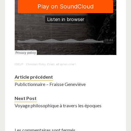
ISELP
·
Christian Ruby, 𝘊𝘳𝘪𝘦𝘻, 𝘦𝘵 𝘲𝘶’𝘰𝘯 𝘤𝘳𝘪𝘦 !
Article précédent
Publictionnaire – Fraisse Geneviève
Next Post
Voyage philosophique à travers les époques
Les commentaires sont fermés.