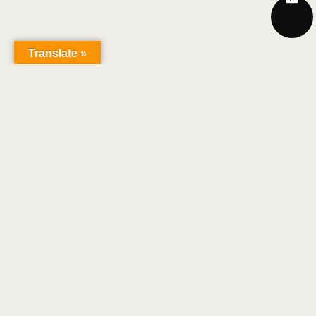
Translate »
Christian Ruby
COPYRIGHT 2018 | TOUS DROITS RÉSERVÉS |
CENTRE DE CONFIDENTIALITÉ
|
MENTIONS