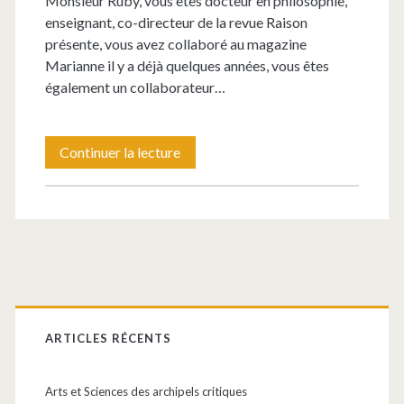
Monsieur Ruby, vous êtes docteur en philosophie,
enseignant, co-directeur de la revue Raison
présente, vous avez collaboré au magazine
Marianne il y a déjà quelques années, vous êtes
également un collaborateur…
Vers
Continuer la lecture
une
politique
culturelle
de
Barre
l’émancipation
latérale
ARTICLES RÉCENTS
?
principale
Arts et Sciences des archipels critiques