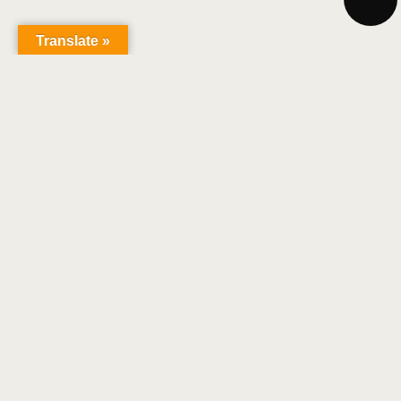
Translate »
Christian Ruby
COPYRIGHT 2018 | TOUS DROITS RÉSERVÉS |
CENTRE DE CONFIDENTIALITÉ
|
MENTIONS
LÉGALES
|
DÉVELOPPÉ PAR BRIAN TOUCHES