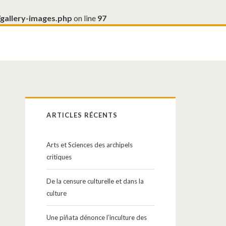
/gallery-images.php
on line
97
Barre
ARTICLES RÉCENTS
latérale
Arts et Sciences des archipels
principale
critiques
De la censure culturelle et dans la
culture
Une piñata dénonce l’inculture des