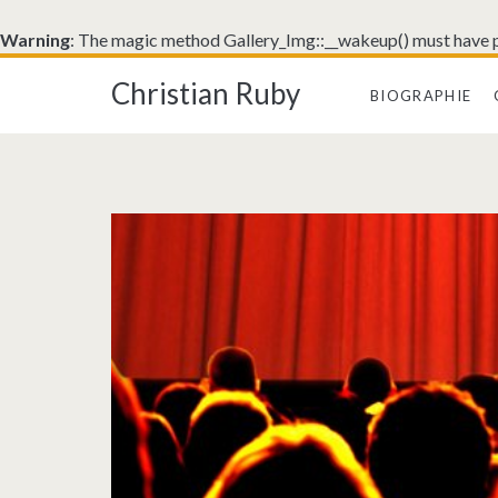
Warning
: The magic method Gallery_Img::__wakeup() must have pu
Christian Ruby
BIOGRAPHIE
Étiquette :
<span>soi</span>