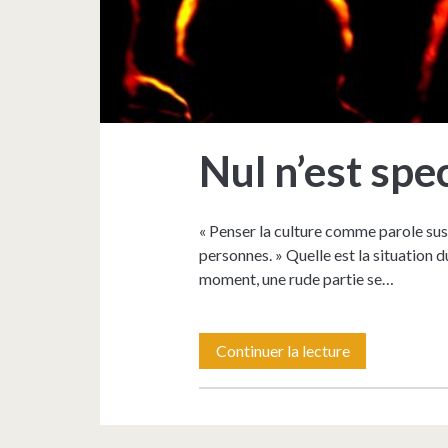
Nul n’est spe
« Penser la culture comme parole sus
personnes. » Quelle est la situation d
moment, une rude partie se…
Nul
Continuer la lecture
n’est
spectateur