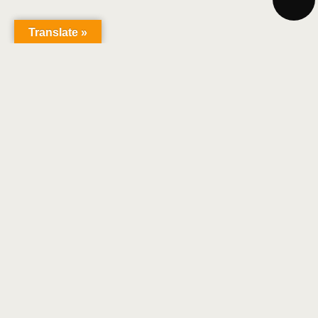
Translate »
Christian Ruby
COPYRIGHT 2018 | TOUS DROITS RÉSERVÉS |
CENTRE DE CONFIDENTIALITÉ
|
MENTIONS
LÉGALES
|
DÉVELOPPÉ PAR BRIAN TOUCHES