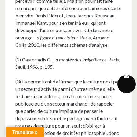
percevoir comme telle)). Mais on pourrait faire
remarquer que cette référence aux Lumières écarte
bien vite Denis Diderot, Jean-Jacques Rousseau,
Immanuel Kant, pour s’en tenir à eux, qui ont
développé d’autres perspectives. Cf. dans notre
ouvrage,
La figure du spectateur
, Paris, Armand
Colin, 2010, les différents schémas d’analyse.
(2) Castoriadis C.,
La montée de l’insignifiance
, Paris,
Seuil, 1996, p. 195.
(3) Ils permettent d’affirmer que la culture n’est pas
un secteur d’activité parmi d’autres, même si elle
l’est aussi par ailleurs, sous forme d’une sphère
publique ou d’un secteur marchand ; de rappeler
que parler de culture implique de penser le
dépassement de soi et le partage avec d’autres : il
n’y a pas de culture pour un seul ; d’obliger à
Translate »
réfléchir à la notion de droit (en philosophie), donc