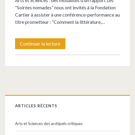
Arts et Sciences : des modalités d’un rapport Les
“Soirées nomades” nous ont invités à la Fondation
Cartier à assister à une conférence-performance au
titre prometteur : “Comment la littérature,…
Arts
Continuer la lecture
et
Sciences
:
des
Barre
modalités
latérale
ARTICLES RÉCENTS
d’un
principale
rapport
Arts et Sciences des archipels critiques