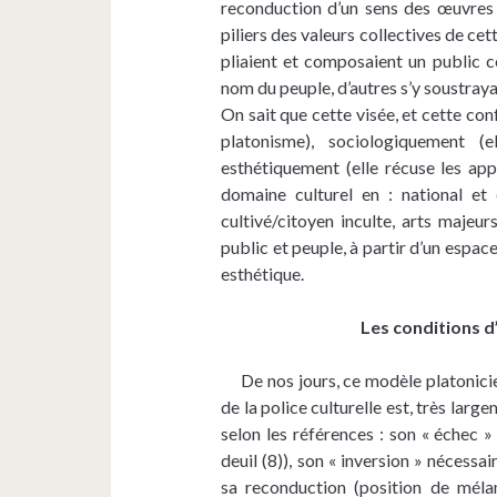
reconduction d’un sens des œuvres 
piliers des valeurs collectives de ce
pliaient et composaient un public c
nom du peuple, d’autres s’y soustraya
On sait que cette visée, et cette con
platonisme), sociologiquement (el
esthétiquement (elle récuse les app
domaine culturel en : national et
cultivé/citoyen inculte, arts majeur
public et peuple, à partir d’un espa
esthétique.
Les conditions d
De nos jours, ce modèle platonicien 
de la police culturelle est, très lar
selon les références : son « échec » 
deuil (8)), son « inversion » nécessa
sa reconduction (position de mélanc