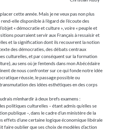
lacer cette année. Mais je ne veux pas non plus
end-elle disponible à l’égard de l’écoute des
’objet « démocratie et culture », voire « peuple et
itions pourraient servir aux Français à ressaisir et
lles et la signification dont ils recouvrent la notion
ontexte des démocraties, des débats centraux
ques culturelles, et par conséquent sur la formation
ulture), au sens où je l’entends dans mon Abécédaire
ertinent de nous confronter sur ce qui fonde notre idée
cratique réussie, le passage possible ou
 transmutation des idées esthétiques en des corps
oudrais m’enhardir à deux brefs examens :
des politiques culturelles – étant admis qu’elles se
tion publique –, dans le cadre d’un ministère de la
 les effets d’une certaine logique économique libérale
ait faire oublier que ses choix de modèles d’action