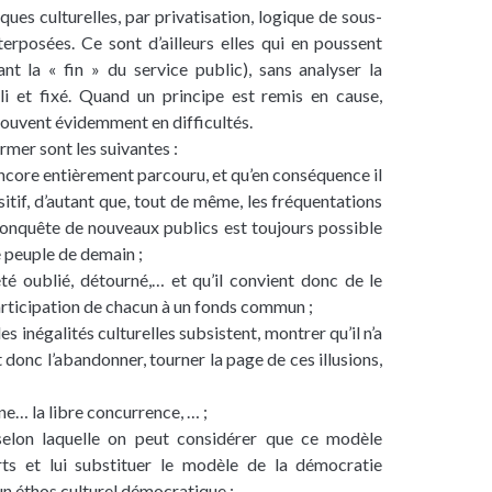
tiques culturelles, par privatisation, logique de sous-
terposées. Ce sont d’ailleurs elles qui en poussent
t la « fin » du service public), sans analyser la
li et fixé. Quand un principe est remis en cause,
rouvent évidemment en difficultés.
rmer sont les suivantes :
encore entièrement parcouru, et qu’en conséquence il
sitif, d’autant que, tout de même, les fréquentations
onquête de nouveaux publics est toujours possible
e peuple de demain ;
été oublié, détourné,… et qu’il convient donc de le
articipation de chacun à un fonds commun ;
es inégalités culturelles subsistent, montrer qu’il n’a
ut donc l’abandonner, tourner la page de ces illusions,
ne… la libre concurrence, … ;
 selon laquelle on peut considérer que ce modèle
arts et lui substituer le modèle de la démocratie
 un éthos culturel démocratique ;