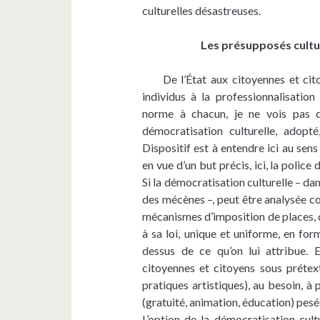
culturelles désastreuses.
Les présupposés cultur
De l’État aux citoyennes et citoye
individus à la professionnalisatio
norme à chacun, je ne vois pas d
démocratisation culturelle, adopt
Dispositif est à entendre ici au sens
en vue d’un but précis, ici, la police
Si la démocratisation culturelle – dan
des mécènes –, peut être analysée com
mécanismes d’imposition de places, do
à sa loi, unique et uniforme, en for
dessus de ce qu’on lui attribue. 
citoyennes et citoyens sous prétex
pratiques artistiques), au besoin, à
(gratuité, animation, éducation) pesées
L’option de la démocratisation cul