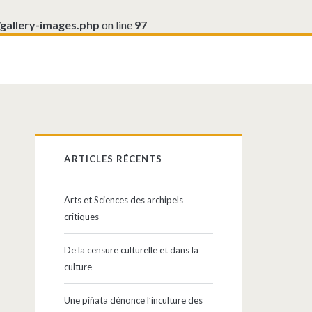
/gallery-images.php
on line
97
Barre
ARTICLES RÉCENTS
latérale
Arts et Sciences des archipels
principale
critiques
De la censure culturelle et dans la
culture
Une piñata dénonce l’inculture des