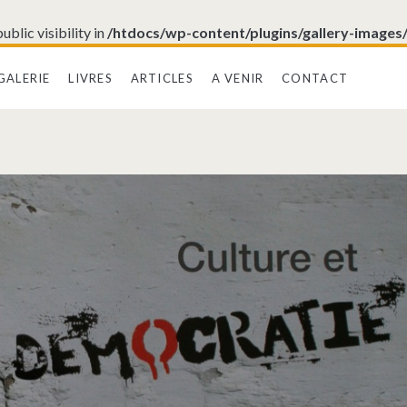
blic visibility in
/htdocs/wp-content/plugins/gallery-images
GALERIE
LIVRES
ARTICLES
A VENIR
CONTACT