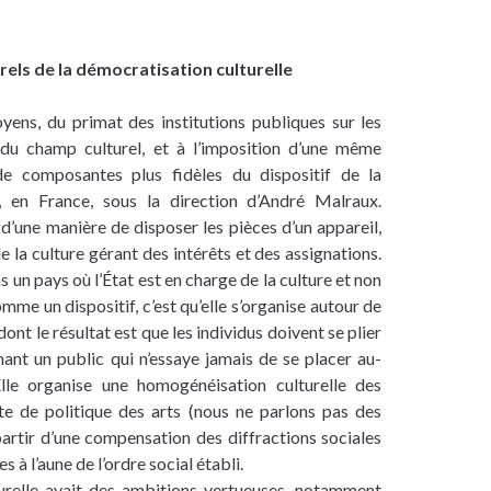
els de la démocratisation culturelle
ns, du primat des institutions publiques sur les
n du champ culturel, et à l’imposition d’une même
e composantes plus fidèles du dispositif de la
é, en France, sous la direction d’André Malraux.
 d’une manière de disposer les pièces d’un appareil,
 de la culture gérant des intérêts et des assignations.
s un pays où l’État est en charge de la culture et non
me un dispositif, c’est qu’elle s’organise autour de
nt le résultat est que les individus doivent se plier
mant un public qui n’essaye jamais de se placer au-
Elle organise une homogénéisation culturelle des
te de politique des arts (nous ne parlons pas des
 partir d’une compensation des diffractions sociales
 à l’aune de l’ordre social établi.
turelle avait des ambitions vertueuses, notamment