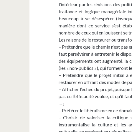
l’intérieur par les révisions des poli
traitance et logique managériale in
beaucoup à se désespérer (invoquan
manière dont ce service s’est étab
nombre de ceux qui en jouissent se t
Les raisons de le restaurer ou transfo
– Prétendre que le chemin n’est pas 
faut persévérer à entretenir le dispo
des équipements ont augmenté, la c
(les « non-publics »), qui formeront l
– Prétendre que le projet initial a 
restaurer en offrant des modes de p
– Afficher l’échec du projet, puisque l
pas eu l’efficacité voulue, et qu’il fa
… ;
– Préférer le libéralisme en ce domai
– Choisir de valoriser la critique
instrumentalise la culture et les 
culturelle, en espérant en voir naître