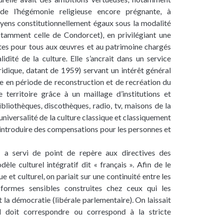
e de l’hégémonie religieuse encore prégnante, à
oyens constitutionnellement égaux sous la modalité
otamment celle de Condorcet), en privilégiant une
entes pour tous aux œuvres et au patrimoine chargés
lidité de la culture. Elle s’ancrait dans un service
uridique, datant de 1959) servant un intérêt général
ture en période de reconstruction et de recréation du
le territoire grâce à un maillage d’institutions et
ibliothèques, discothèques, radio, tv, maisons de la
 universalité de la culture classique et classiquement
 introduire des compensations pour les personnes et
e a servi de point de repère aux directives des
èle culturel intégratif dit « français ». Afin de le
e et culturel, on pariait sur une continuité entre les
 formes sensibles construites chez ceux qui les
t la démocratie (libérale parlementaire). On laissait
al doit correspondre ou correspond à la stricte